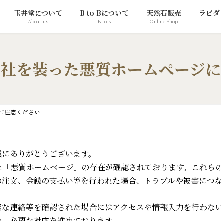
玉井堂について
B to Bについて
天然石販売
ラピダ
About us
B to B
Online Shop
弊社を装った悪質ホームページに
ご注意ください
誠にありがとうございます。
た「悪質ホームページ」の存在が確認されております。これら
の注文、金銭の支払い等を行われた場合、トラブルや被害につ
審な連絡等を確認された場合にはアクセスや情報入力を行わな
め、必要な対応を進めております。